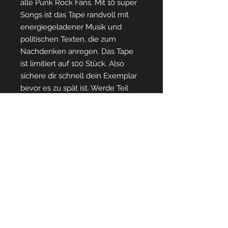
alle Punk Rock Fans. Mit 10 super
Songs ist das Tape randvoll mit
energiegeladener Musik und
politischen Texten, die zum
Nachdenken anregen. Das Tape
ist limitiert auf 100 Stück. Also
sichere dir schnell dein Exemplar
bevor es zu spät ist. Werde Teil
einer Bewegung, die für das
einsteht, was wirklich wichtig ist -
mit dem TAFKAT Tape "was
wichtig ist".
PRODUKTINFO
TAFKAT neues Album was wichtig
RÜCKGABEBEDINGUNGEN
ist.
Das Tape ist auf 100 Exemplare
Sie haben das Recht, binnen
limitiert.
VERSANDINFO
vierzehn Tagen ohne Angabe von